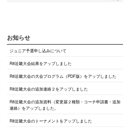
a
w
c
i
e
b
t
o
t
o
e
k
で
r
お知らせ
シ
で
ェ
ア
シ
ジュニア予選申し込みについて
す
ェ
る
ア
R8近畿大会結果をアップしました
す
る
R8近畿大会の大会プログラム（PDF版）をアップしました
R8近畿大会の追加連絡２をアップしました
R8近畿大会の追加資料（変更届２種類・コーチ申請書・追加
連絡）をアップしました。
R8近畿大会のトーナメントをアップしました