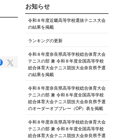
お知らせ
令和８年度近畿高等学校選抜テニス大会
の結果を掲載
ランキングの更新
令和８年度奈良県高等学校総合体育大会
テニスの部 兼 令和８年度全国高等学校
F
T
a
総合体育大会テニス競技大会奈良県予選
w
c
の結果を掲載
i
e
b
t
o
令和８年度奈良県高等学校総合体育大会
t
o
テニスの部 兼 令和８年度全国高等学校
e
k
で
総合体育大会テニス競技大会奈良県予選
r
シ
のオーダーオブプレー（OP）表を掲載
で
ェ
ア
シ
す
令和８年度奈良県高等学校総合体育大会
ェ
る
テニスの部 兼 令和８年度全国高等学校
ア
総合体育大会テニス競技大会奈良県予選
す