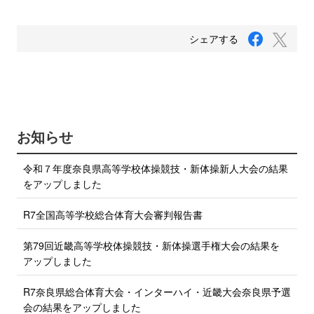
F
T
シェアする
a
w
c
i
e
b
t
o
t
o
e
k
で
r
お知らせ
シ
で
ェ
ア
シ
令和７年度奈良県高等学校体操競技・新体操新人大会の結果
す
ェ
る
をアップしました
ア
す
R7全国高等学校総合体育大会審判報告書
る
第79回近畿高等学校体操競技・新体操選手権大会の結果を
アップしました
R7奈良県総合体育大会・インターハイ・近畿大会奈良県予選
会の結果をアップしました