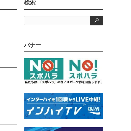
検索
検
索
バナー